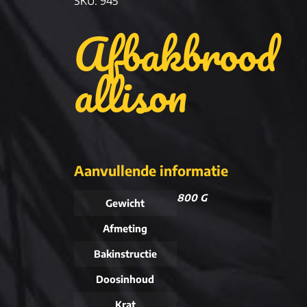
SKU: 945
Afbakbrood
allison
Aanvullende informatie
800 G
Gewicht
Afmeting
Bakinstructie
Doosinhoud
Krat