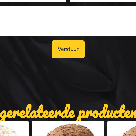
Verstuur
gerelateerde producte