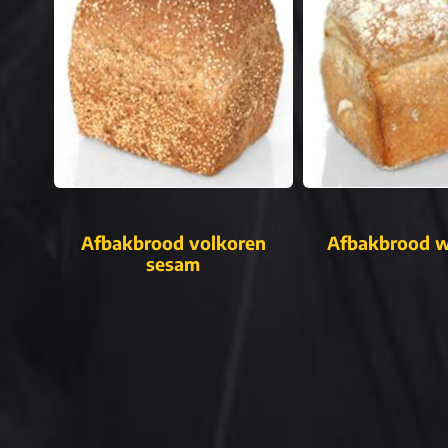
Afbakbrood volkoren
Afbakbrood w
sesam