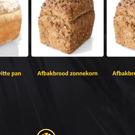
itte pan
Afbakbrood zonnekorn
Afbakbr