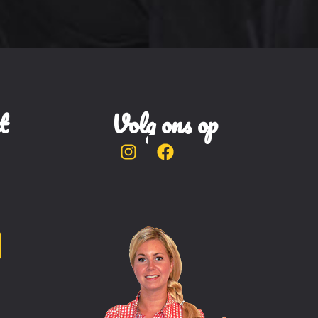
t
Volg ons op