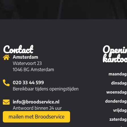
Contact
Openin
kanto
Amsterdam
Watervoort 23
1046 BG Amsterdam
maandag
020 33 44 599
dinsdag
Bereikbaar tijdens openingstijden
woensdag
donderdag
info@broodservice.nl
Antwoord binnen 24 uur
vrijdag
mailen met Broodservice
zaterdag