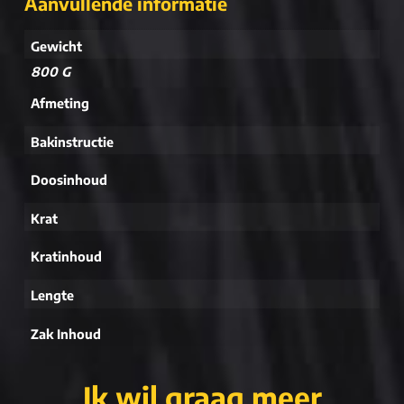
Aanvullende informatie
Gewicht
800 G
Afmeting
Bakinstructie
Doosinhoud
Krat
Kratinhoud
Lengte
Zak Inhoud
Ik wil graag meer