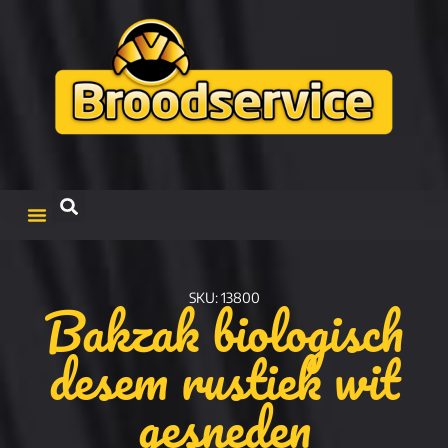
Bakzak biologisch
SKU: 13800
desem rustiek wit
gesneden