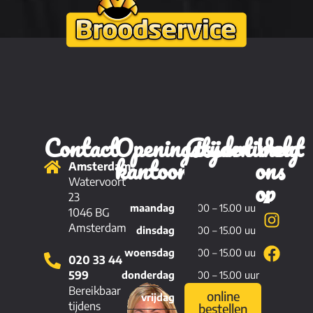
Contact
Openingstijden
Assortiment
Volg
kantoor
ons
Amsterdam
Brood
op
Watervoort
23
maandag
11.00 – 15.00 uur
Viennoiserie
1046 BG
Amsterdam
dinsdag
11.00 – 15.00 uur
Patisserie
woensdag
11.00 – 15.00 uur
020 33 44
Hartig
599
donderdag
11.00 – 15.00 uur
Bereikbaar
online
vrijdag
11.00 – 15.00 uur
tijdens
bestellen