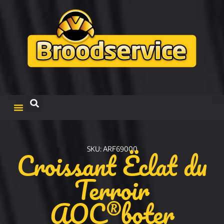
Croissant Ëclat du
SKU: ARF69000
Terroir
AOC®boter