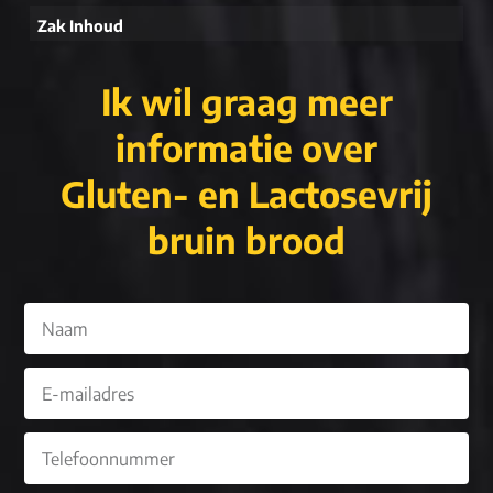
Zak Inhoud
Ik wil graag meer
informatie over
Gluten- en Lactosevrij
bruin brood