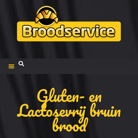
Gluten- en
Lactosevrij bruin
brood