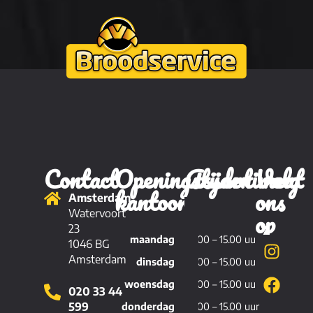
Contact
Openingstijden
Assortiment
Volg
kantoor
ons
Amsterdam
Brood
op
Watervoort
23
maandag
11.00 – 15.00 uur
Viennoiserie
1046 BG
Amsterdam
dinsdag
11.00 – 15.00 uur
Patisserie
woensdag
11.00 – 15.00 uur
020 33 44
Hartig
599
donderdag
11.00 – 15.00 uur