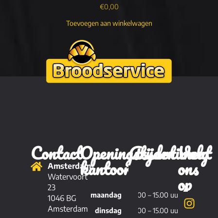
€
0,00
Toevoegen aan winkelwagen
Contact
Openingstijden
Assortiment
Volg
kantoor
ons
Amsterdam
Brood
op
Watervoort
23
maandag
11.00 – 15.00 uur
Viennoiserie
1046 BG
Amsterdam
dinsdag
11.00 – 15.00 uur
Patisserie