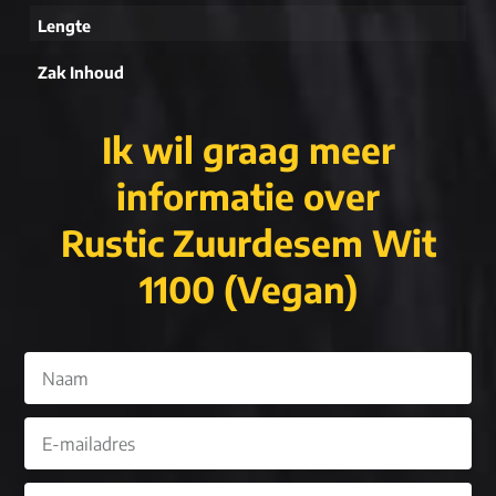
Lengte
Zak Inhoud
Ik wil graag meer
informatie over
Rustic Zuurdesem Wit
1100 (Vegan)