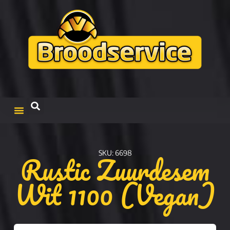
Rustic Zuurdesem
SKU: 6698
Wit 1100 (Vegan)