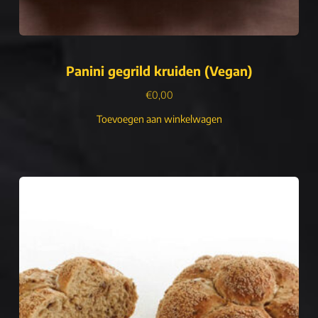
Panini gegrild kruiden (Vegan)
€
0,00
Toevoegen aan winkelwagen