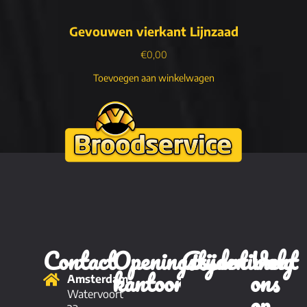
Gevouwen vierkant Lijnzaad
€
0,00
Toevoegen aan winkelwagen
Contact
Openingstijden
Assortiment
Volg
kantoor
ons
Amsterdam
Brood
op
Watervoort