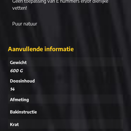
Geen toepassing van E nummers en/of dierlijke
vetten!
Puur natuur
Aanvullende informatie
Gewicht
600 G
Doosinhoud
14
Afmeting
Bakinstructie
Krat