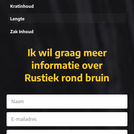
Kratinhoud
Lengte
Zak Inhoud
Ik wil graag meer
informatie over
Rustiek rond bruin