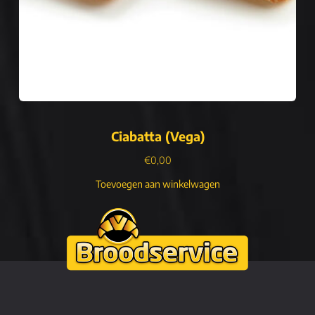
Ciabatta (Vega)
€
0,00
Toevoegen aan winkelwagen