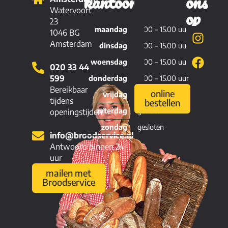
kantoor
ons
Brood
op
Watervoort
23
maandag
11.00 – 15.00 uur
Viennoiserie
1046 BG
Amsterdam
dinsdag
11.00 – 15.00 uur
Patisserie
woensdag
11.00 – 15.00 uur
020 33 44
Hartig
599
donderdag
11.00 – 15.00 uur
Bereikbaar
online
vrijdag
11.00 – 15.00 uur
tijdens
bestellen
zaterdag
gesloten
openingstijden
zondag
gesloten
info@broodservice.nl
Antwoord binnen 24
uur
mailen met
Broodservice