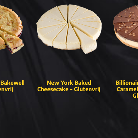
Bakewell
New York Baked
Billiona
envrij
Cheesecake – Glutenvrij
Caramel
Gl