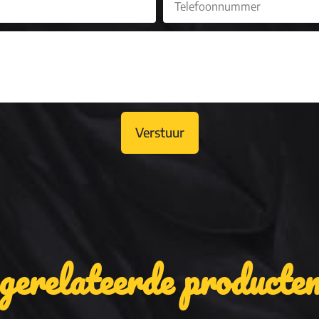
Verstuur
gerelateerde producte