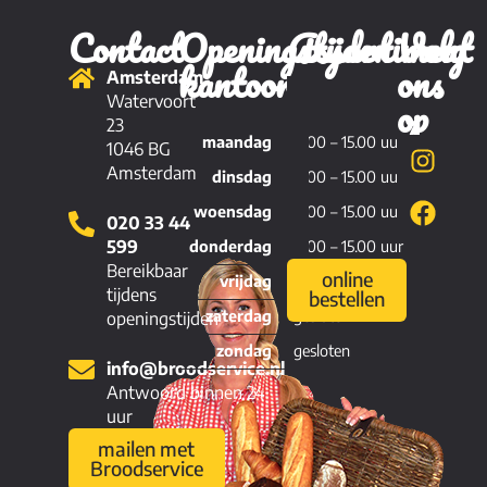
Contact
Openingstijden
Assortiment
Volg
kantoor
ons
Amsterdam
Brood
op
Watervoort
23
maandag
11.00 – 15.00 uur
Viennoiserie
1046 BG
Amsterdam
dinsdag
11.00 – 15.00 uur
Patisserie
woensdag
11.00 – 15.00 uur
020 33 44
Hartig
599
donderdag
11.00 – 15.00 uur
Bereikbaar
online
vrijdag
11.00 – 15.00 uur
tijdens
bestellen
zaterdag
gesloten
openingstijden
zondag
gesloten
info@broodservice.nl
Antwoord binnen 24
uur
mailen met
Broodservice