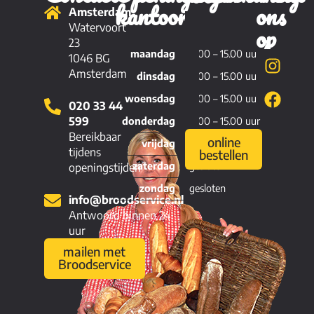
kantoor
ons
Amsterdam
Brood
op
Watervoort
23
maandag
11.00 – 15.00 uur
Viennoiserie
1046 BG
Amsterdam
dinsdag
11.00 – 15.00 uur
Patisserie
woensdag
11.00 – 15.00 uur
020 33 44
Hartig
599
donderdag
11.00 – 15.00 uur
Bereikbaar
online
vrijdag
11.00 – 15.00 uur
tijdens
bestellen
zaterdag
gesloten
openingstijden
zondag
gesloten
info@broodservice.nl
Antwoord binnen 24
uur
mailen met
Broodservice